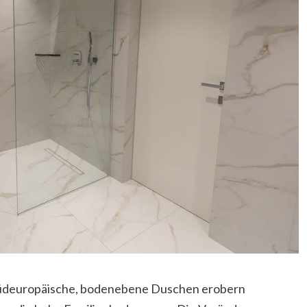
: südeuropäische, bodenebene Duschen erobern